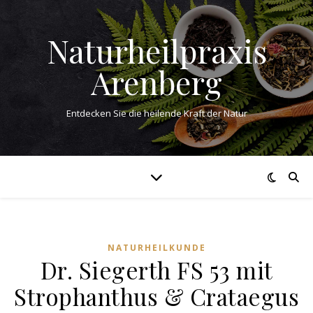
Naturheilpraxis
Arenberg
Entdecken Sie die heilende Kraft der Natur
NATURHEILKUNDE
Dr. Siegerth FS 53 mit
Strophanthus & Crataegus