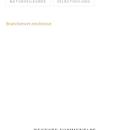
NATURHEILKUNDE
SELBSTHEILUNG
Branchenverzeichnisse
NEUESTE KOMMENTARE
bei
Dr. Siegerth FS 53 mit Strophanthus &
Uwe Schiller
Crataegus – fast vergessene Wundermittel für Herz und
Kreislauf
bei
Dr. Siegerth FS 53 mit Strophanthus &
Sandra Schwarz
Crataegus – fast vergessene Wundermittel für Herz und